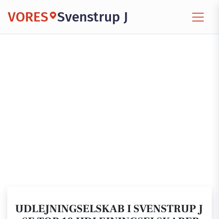
VORES
Svenstrup J
UDLEJNINGSELSKAB I SVENSTRUP J