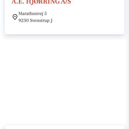
A.E. HJØRRING A/S
Marathonvej 5
9230 Svenstrup J