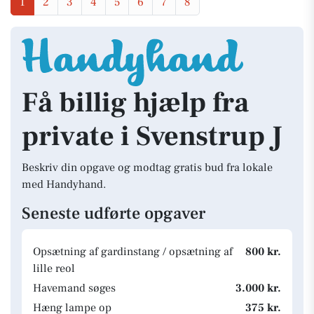
1
2
3
4
5
6
7
8
Få billig hjælp fra
private i Svenstrup J
Beskriv din opgave og modtag gratis bud fra lokale
med Handyhand.
Seneste udførte opgaver
Opsætning af gardinstang / opsætning af
800 kr.
lille reol
Havemand søges
3.000 kr.
Hæng lampe op
375 kr.