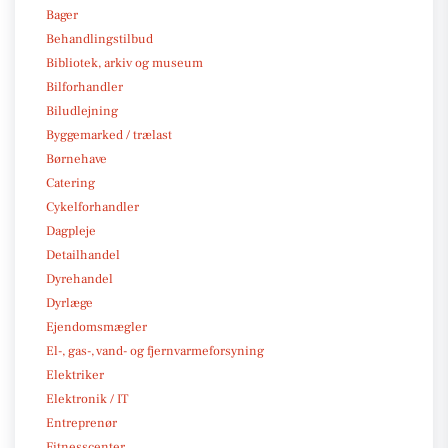
Bager
Behandlingstilbud
Bibliotek, arkiv og museum
Bilforhandler
Biludlejning
Byggemarked / trælast
Børnehave
Catering
Cykelforhandler
Dagpleje
Detailhandel
Dyrehandel
Dyrlæge
Ejendomsmægler
El-, gas-, vand- og fjernvarmeforsyning
Elektriker
Elektronik / IT
Entreprenør
Fitnesscenter