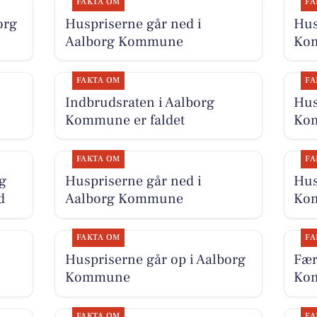
FAKTA OM
FA
org
Huspriserne går ned i
Hus
Aalborg Kommune
Ko
FAKTA OM
FA
Indbrudsraten i Aalborg
Hus
Kommune er faldet
Ko
FAKTA OM
FA
g
Huspriserne går ned i
Hus
d
Aalborg Kommune
Ko
FAKTA OM
FA
Huspriserne går op i Aalborg
Fær
Kommune
Kom
FAKTA OM
FA