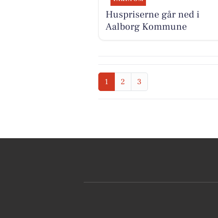
Huspriserne går ned i
Aalborg Kommune
1
2
3