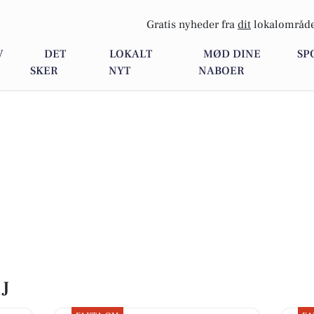
Gratis nyheder fra
dit
lokalområde
V
DET
LOKALT
MØD DINE
SP
SKER
NYT
NABOER
 J