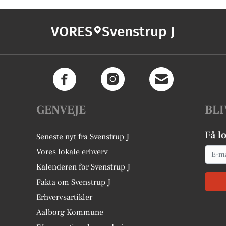
VORES
Svenstrup J
GENVEJE
BLI
Få l
Seneste nyt fra Svenstrup J
Email
Vores lokale erhverv
Kalenderen for Svenstrup J
Fakta om Svenstrup J
Erhvervsartikler
Aalborg Kommune