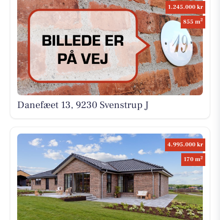
1.245.000 kr
2
855 m
Danefæet 13, 9230 Svenstrup J
4.995.000 kr
2
170 m