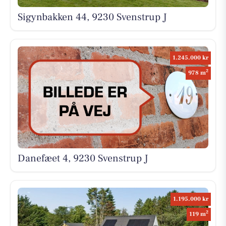
Sigynbakken 44, 9230 Svenstrup J
1.245.000 kr
2
978 m
Danefæet 4, 9230 Svenstrup J
1.195.000 kr
2
119 m