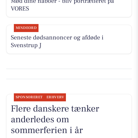
Mød dine naboer - bliv portrætteret på
VORES
MINDEORD
Seneste dødsannoncer og afdøde i
Svenstrup J
SPONSORERET
ERHVERV
Flere danskere tænker
anderledes om
sommerferien i år