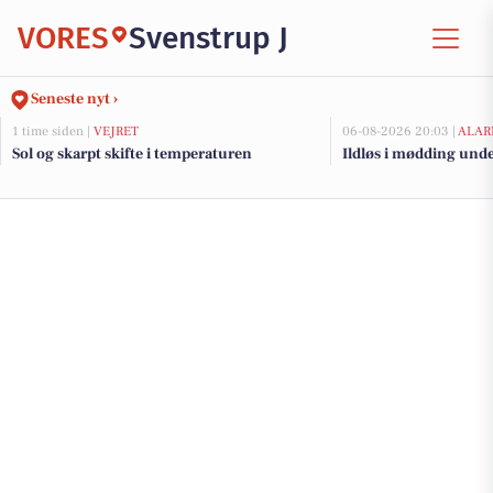
VORES
Svenstrup J
Seneste nyt ›
1 time siden |
VEJRET
06-08-2026 20:03 |
ALAR
Sol og skarpt skifte i temperaturen
Ildløs i mødding und