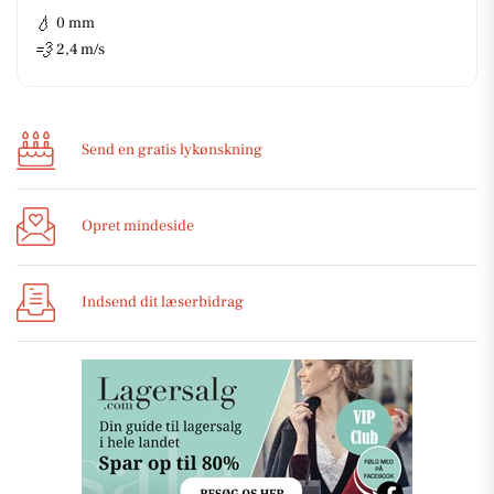
💧
0 mm
💨
2,4 m/s
Send en gratis lykønskning
Opret mindeside
Indsend dit læserbidrag