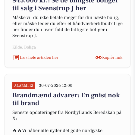
845.000 kr.: Se de billigste boliger
til salg i Svenstrup J her
Måske vil du ikke betale meget for din næste bolig,
eller måske leder du efter et håndværkertilbud? Lige
her finder du i hvert fald de billigste boliger i
Svenstrup J.
Kilde: Boliga
Læs hele artiklen her
Kopiér link
30-07-2026 12:00
ALARM112
Brandmænd advarer: En gnist nok
til brand
Seneste opdateringer fra Nordjyllands Beredskab på
X:
🔥🔥Vi håber alle nyder det gode nordjyske