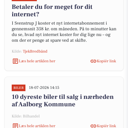
Betaler du for meget for dit
internet?
I Svenstrup J koster et nyt internetabonnement i
gennemsnit 358 kr. om måneden. På to minutter kan
du se, hvad nyt internet koster for dig lige nu – og
om der er penge at spare ved at skifte.
Kilde:
TjekBredbånd
Læs hele artiklen her
Kopiér link
18-07-2026 14:15
BILER
10 dyreste biler til salg i nærheden
af Aalborg Kommune
Kilde: Bilhandel
Læs hele artiklen her
Kopiér link