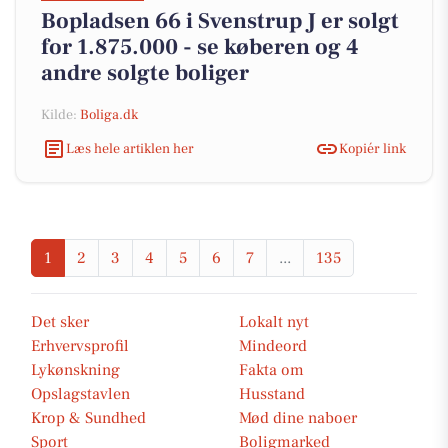
Bopladsen 66 i Svenstrup J er solgt
for 1.875.000 - se køberen og 4
andre solgte boliger
Kilde:
Boliga.dk
Læs hele artiklen her
Kopiér link
1
2
3
4
5
6
7
...
135
Det sker
Lokalt nyt
Erhvervsprofil
Mindeord
Lykønskning
Fakta om
Opslagstavlen
Husstand
Krop & Sundhed
Mød dine naboer
Sport
Boligmarked