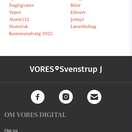
Dagligvarer
Biler
Vejret
Erhverv
Alarm112
Jobnyt
Historisk
Læserbidrag
Kommunalvalg 2025
VORES
Svenstrup J
OM VORES DIGITAL
Om os