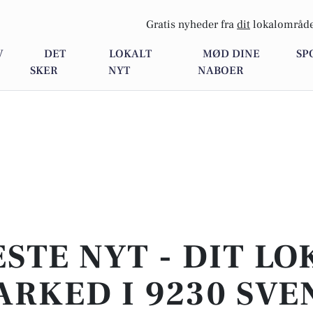
Gratis nyheder fra
dit
lokalområde
V
DET
LOKALT
MØD DINE
SP
SKER
NYT
NABOER
STE NYT - DIT L
RKED I 9230 SVE