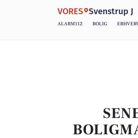
VORES
Svenstrup J
ALARM112
BOLIG
ERHVER
SENE
BOLIGMA