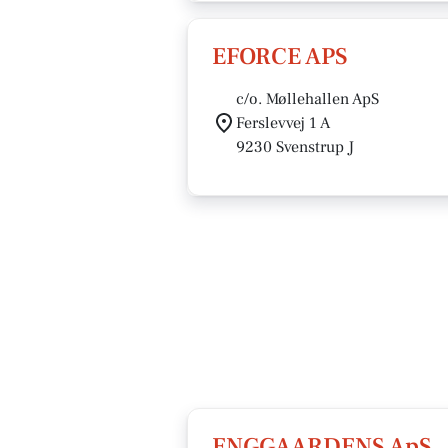
EFORCE APS
c/o. Møllehallen ApS
Ferslevvej 1 A
9230 Svenstrup J
ENGGAARDENS ApS