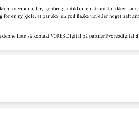
, kræmmermarkeder, genbrugsbutikker, elektronikbutikker, sup
or en ny kjole, et par sko, en god flaske vin eller noget helt and
å denne liste så kontakt VORES Digital på partner@voresdigital.d