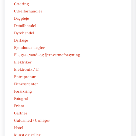
Catering
Cykelforhandler
Dagpleje
Detailhandel
Dyrehandel
Dyrlæge
Ejendomsmægler
El-, gas-, vand- og fjernvarmeforsyning
Elektriker
Elektronik / IT
Entreprenør
Fitnesscenter
Forsikring
Fotograf
Frisør
Gartner
Guldsmed / Urmager
Hotel
Kunst og galleri