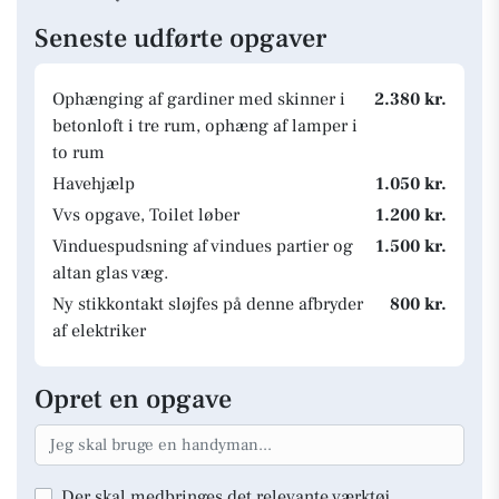
Seneste udførte opgaver
Ophænging af gardiner med skinner i
2.380 kr.
betonloft i tre rum, ophæng af lamper i
to rum
Havehjælp
1.050 kr.
Vvs opgave, Toilet løber
1.200 kr.
Vinduespudsning af vindues partier og
1.500 kr.
altan glas væg.
Ny stikkontakt sløjfes på denne afbryder
800 kr.
af elektriker
Opret en opgave
Der skal medbringes det relevante værktøj