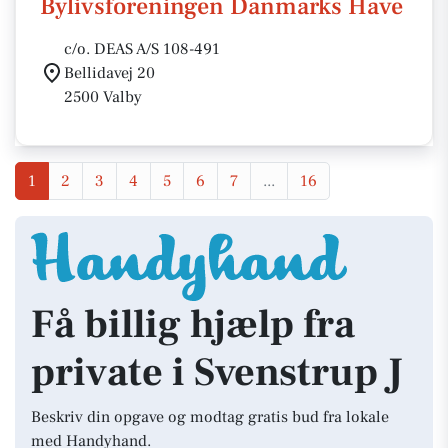
Bylivsforeningen Danmarks Have
c/o. DEAS A/S 108-491
Bellidavej 20
2500 Valby
1
2
3
4
5
6
7
...
16
Få billig hjælp fra
private i Svenstrup J
Beskriv din opgave og modtag gratis bud fra lokale
med Handyhand.