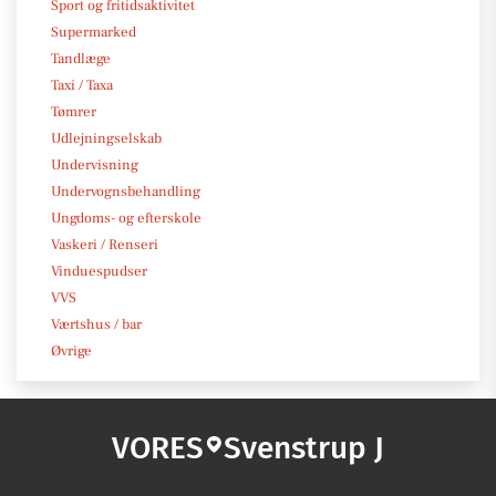
Sport og fritidsaktivitet
Supermarked
Tandlæge
Taxi / Taxa
Tømrer
Udlejningselskab
Undervisning
Undervognsbehandling
Ungdoms- og efterskole
Vaskeri / Renseri
Vinduespudser
VVS
Værtshus / bar
Øvrige
VORES
Svenstrup J