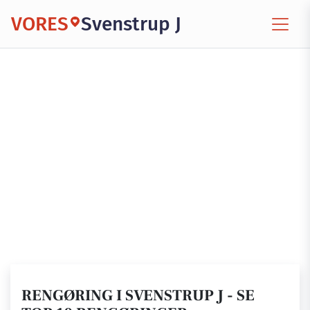
VORES
Svenstrup J
RENGØRING I SVENSTRUP J - SE