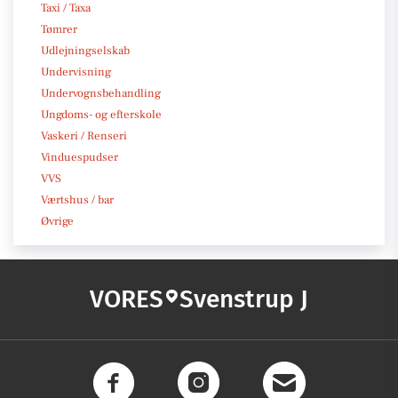
Taxi / Taxa
Tømrer
Udlejningselskab
Undervisning
Undervognsbehandling
Ungdoms- og efterskole
Vaskeri / Renseri
Vinduespudser
VVS
Værtshus / bar
Øvrige
VORES
Svenstrup J