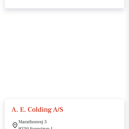
A. E. Colding A/S
Marathonvej 5
9230 Svenstrup J