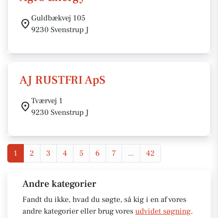
Guldbækvej 105
9230 Svenstrup J
AJ RUSTFRI ApS
Tværvej 1
9230 Svenstrup J
1
2
3
4
5
6
7
...
42
Andre kategorier
Fandt du ikke, hvad du søgte, så kig i en af vores
andre kategorier eller brug vores
udvidet søgning
.