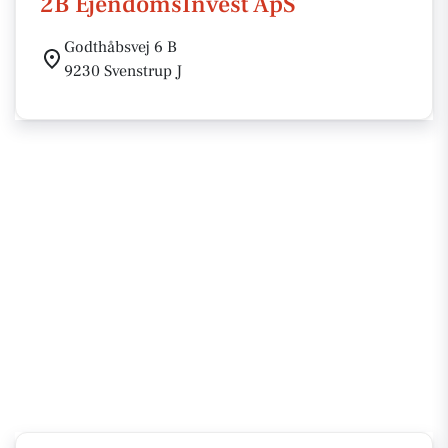
2B EjendomsInvest ApS
Godthåbsvej 6 B
9230 Svenstrup J