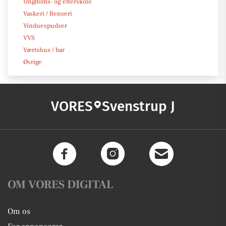
Ungdoms- og efterskole
Vaskeri / Renseri
Vinduespudser
VVS
Værtshus / bar
Øvrige
VORES
Svenstrup J
OM VORES DIGITAL
Om os