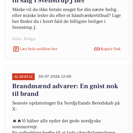
til salg i Svenstrup J her
Måske vil du ikke betale meget for din næste bolig,
eller måske leder du efter et håndværkertilbud? Lige
her finder du i hvert fald de billigste boliger i
Svenstrup J.
Kilde: Boliga
Læs hele artiklen her
Kopiér link
30-07-2026 12:00
ALARM112
Brandmænd advarer: En gnist nok
til brand
Seneste opdateringer fra Nordjyllands Beredskab på
X:
🔥🔥Vi håber alle nyder det gode nordjyske
sommervejr.
En opfordring herfra til at lade ukrudtsbrænderen