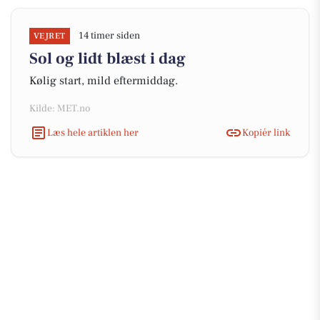
14 timer siden
VEJRET
Sol og lidt blæst i dag
Kølig start, mild eftermiddag.
Kilde: MET.no
Læs hele artiklen her
Kopiér link