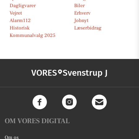
Dagligvarer
Biler
Vejret
Erhverv
Alarm112
Jobnyt
Historisk
Læserbidrag
Kommunalvalg 2025
VORES
Svenstrup J
OM VORES DIGITAL
Om os