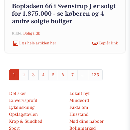
Bopladsen 66 i Svenstrup J er solgt
for 1.875.000 - se køberen og 4
andre solgte boliger
Kilde:
Boliga.dk
Læs hele artiklen her
Kopiér link
1
2
3
4
5
6
7
...
135
Det sker
Lokalt nyt
Erhvervsprofil
Mindeord
Lykønskning
Fakta om
Opslagstavlen
Husstand
Krop & Sundhed
Mød dine naboer
Sport
Boligmarked