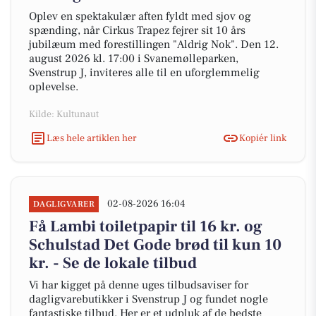
Oplev en spektakulær aften fyldt med sjov og
spænding, når Cirkus Trapez fejrer sit 10 års
jubilæum med forestillingen "Aldrig Nok". Den 12.
august 2026 kl. 17:00 i Svanemølleparken,
Svenstrup J, inviteres alle til en uforglemmelig
oplevelse.
Kilde: Kultunaut
Læs hele artiklen her
Kopiér link
02-08-2026 16:04
DAGLIGVARER
Få Lambi toiletpapir til 16 kr. og
Schulstad Det Gode brød til kun 10
kr. - Se de lokale tilbud
Vi har kigget på denne uges tilbudsaviser for
dagligvarebutikker i Svenstrup J og fundet nogle
fantastiske tilbud. Her er et udpluk af de bedste