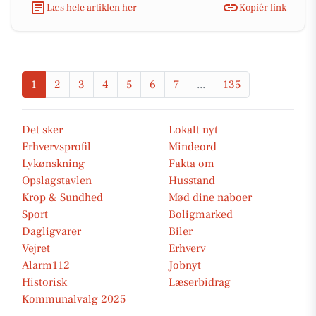
Læs hele artiklen her
Kopiér link
1
2
3
4
5
6
7
...
135
Det sker
Lokalt nyt
Erhvervsprofil
Mindeord
Lykønskning
Fakta om
Opslagstavlen
Husstand
Krop & Sundhed
Mød dine naboer
Sport
Boligmarked
Dagligvarer
Biler
Vejret
Erhverv
Alarm112
Jobnyt
Historisk
Læserbidrag
Kommunalvalg 2025