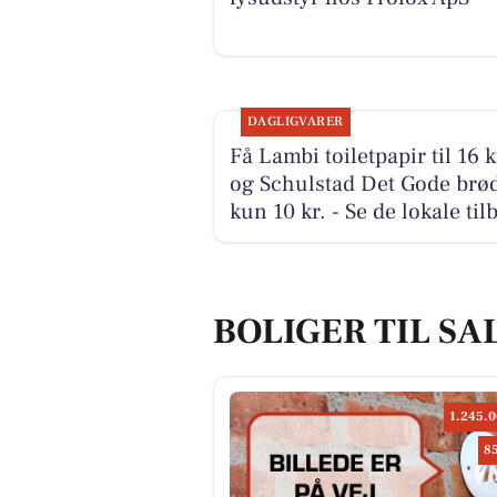
DAGLIGVARER
Få Lambi toiletpapir til 16 k
og Schulstad Det Gode brød 
kun 10 kr. - Se de lokale til
BOLIGER TIL SAL
1.245.0
8