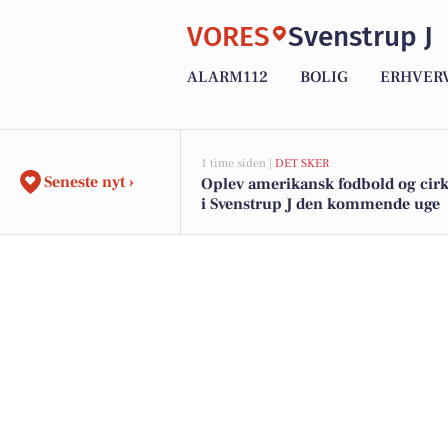
VORES
Svenstrup J
ALARM112
BOLIG
ERHVER
1 time siden |
DET SKER
Seneste nyt ›
Oplev amerikansk fodbold og cir
i Svenstrup J den kommende uge