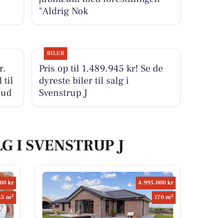
"Aldrig Nok
BILER
r.
Pris op til 1.489.945 kr! Se de
til
dyreste biler til salg i
bud
Svenstrup J
G I SVENSTRUP J
00 kr
4.995.000 kr
2
2
55 m
170 m