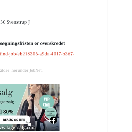
230 Svenstrup J
nsøgningsfristen er overskredet
k/find-job/eb218306-a9da-4017-b367-
kilder, herunder JobNet.