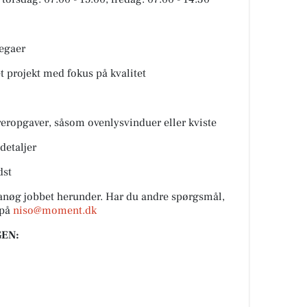
legaer
t projekt med fokus på kvalitet
eropgaver, såsom ovenlysvinduer eller kviste
detaljer
dst
 anøg jobbet herunder. Har du andre spørgsmål,
 på
niso@moment.dk
EN: