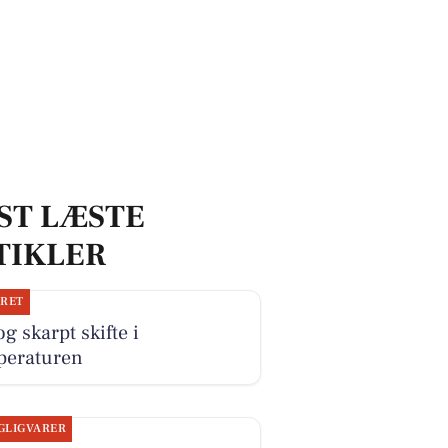
ST LÆSTE
TIKLER
JRET
og skarpt skifte i
peraturen
GLIGVARER