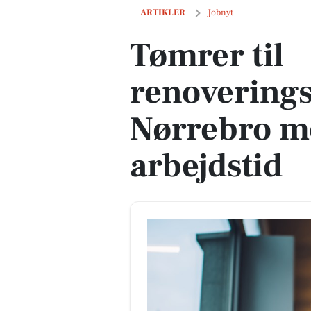
Tømrer til renoveringsprojekt på Nørre
ARTIKLER
Jobnyt
Tømrer til
renoverings
Nørrebro me
arbejdstid