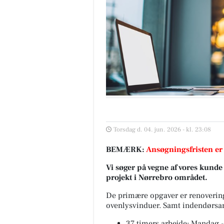
Torsdag d. 04. jun. 2026 - kl. 23:08
BEMÆRK:
Ansøgningsfristen er
Vi søger på vegne af vores kunde
projekt i Nørrebro området.
De primære opgaver er renovering
ovenlysvinduer. Samt indendørsa
37 timers arbejde: Mandag - 