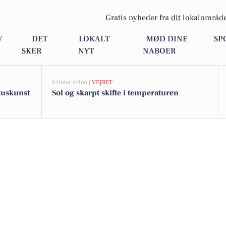
Gratis nyheder fra
dit
lokalområde
V
DET
LOKALT
MØD DINE
SP
SKER
NYT
NABOER
8 timer siden |
VEJRET
kuskunst
Sol og skarpt skifte i temperaturen