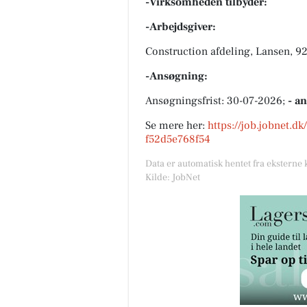
-Virksomheden tilbyder:
-Arbejdsgiver:
Construction afdeling, Lansen, 9
-Ansøgning:
Ansøgningsfrist: 30-07-2026;
- a
Se mere her:
https://job.jobnet.d
f52d5e768f54
Data er automatisk hentet fra eksterne 
Kilde: JobNet