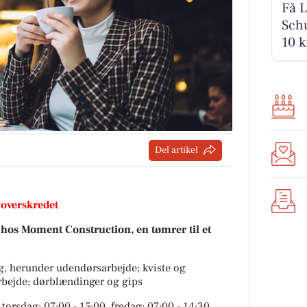
Få L
Schu
10 k
Del artikel
 overskredet
 hos Moment Construction, en tømrer til et
, herunder udendørsarbejde; kviste og
rbejde; dørblændinger og gips
torsdag: 07:00 - 15:00, fredag: 07:00 - 14:30