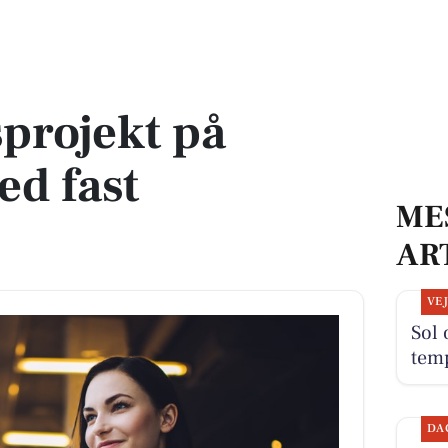
bro med fast arbejdstid
projekt på
d fast
ME
AR
VE
Sol 
tem
DA