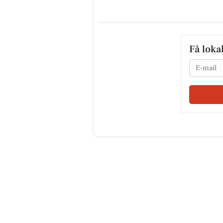
Få loka
Email