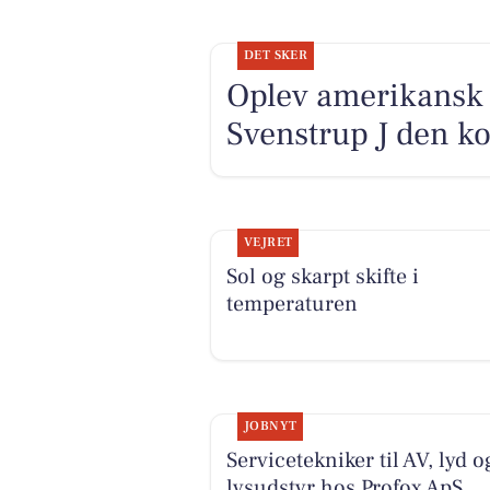
DET SKER
Oplev amerikansk 
Svenstrup J den 
VEJRET
Sol og skarpt skifte i
temperaturen
JOBNYT
Servicetekniker til AV, lyd o
lysudstyr hos Profox ApS