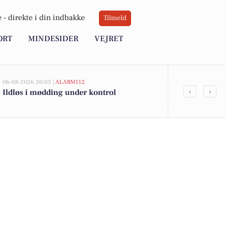
 -
direkte i din indbakke
Tilmeld
ORT
MINDESIDER
VEJRET
06-08-2026 20:03 |
ALARM112
06-08-2026 10:55
‹
›
Ildløs i mødding under kontrol
Savner du ny
ledige stilli