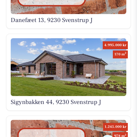
Danefæet 13, 9230 Svenstrup J
4.995.000 kr
2
170 m
Sigynbakken 44, 9230 Svenstrup J
1.245.000 kr
2
978 m