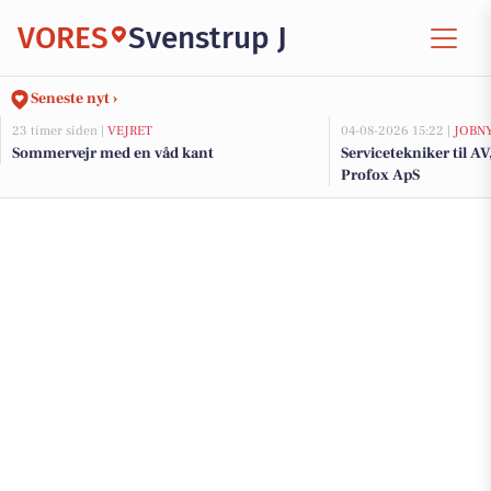
VORES
Svenstrup J
Seneste nyt ›
23 timer siden |
VEJRET
04-08-2026 15:22 |
JOBN
Sommervejr med en våd kant
Servicetekniker til AV
Profox ApS