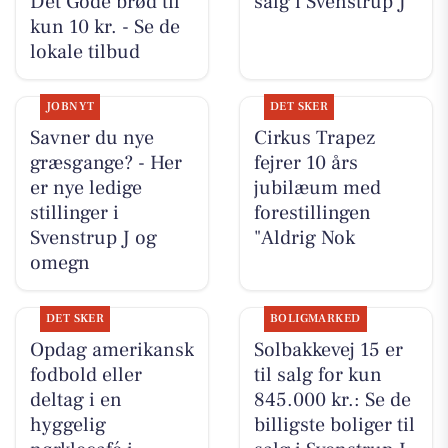
Det Gode brød til
salg i Svenstrup J
kun 10 kr. - Se de
lokale tilbud
JOBNYT
DET SKER
Savner du nye
Cirkus Trapez
græsgange? - Her
fejrer 10 års
er nye ledige
jubilæum med
stillinger i
forestillingen
Svenstrup J og
"Aldrig Nok
omegn
DET SKER
BOLIGMARKED
Opdag amerikansk
Solbakkevej 15 er
fodbold eller
til salg for kun
deltag i en
845.000 kr.: Se de
hyggelig
billigste boliger til