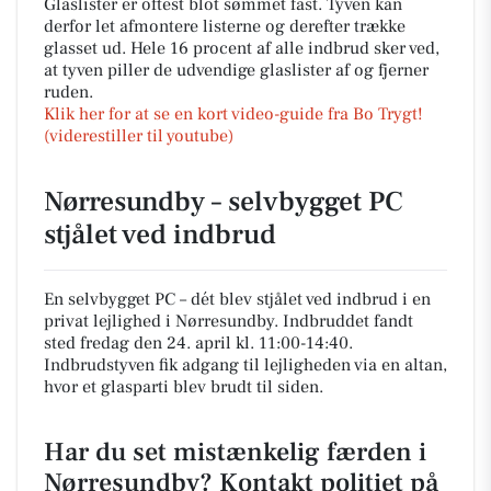
Glaslister er oftest blot sømmet fast. Tyven kan
derfor let afmontere listerne og derefter trække
glasset ud. Hele 16 procent af alle indbrud sker ved,
at tyven piller de udvendige glaslister af og fjerner
ruden.
Klik her for at se en kort video-guide fra Bo Trygt!
(viderestiller til youtube)
Nørresundby – selvbygget PC
stjålet ved indbrud
En selvbygget PC – dét blev stjålet ved indbrud i en
privat lejlighed i Nørresundby. Indbruddet fandt
sted fredag den 24. april kl. 11:00-14:40.
Indbrudstyven fik adgang til lejligheden via en altan,
hvor et glasparti blev brudt til siden.
Har du set mistænkelig færden i
Nørresundby? Kontakt politiet på