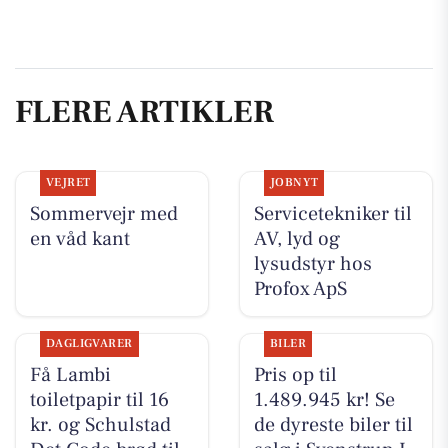
FLERE ARTIKLER
VEJRET
JOBNYT
Sommervejr med
Servicetekniker til
en våd kant
AV, lyd og
lysudstyr hos
Profox ApS
DAGLIGVARER
BILER
Få Lambi
Pris op til
toiletpapir til 16
1.489.945 kr! Se
kr. og Schulstad
de dyreste biler til