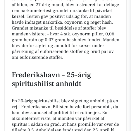
af bilen, en 27-årig mand, blev instrueret i at deltage
i en narkometertest grundet mistanke til påvirket
kørsel. Testen gav positivt udslag for, at manden
havde indtaget narkotika, oxynorm og røget hash.
Grundet mistanke til besiddelse af stoffer blev
manden visiteret – hvor 4 stk. oxynorm piller, 0,06
gram heroin og 0,07 gram hash blev fundet. Manden
blev derfor sigtet og anholdt for kørsel under
påvirkning af euforiserende stoffer og brud på lov
om euforiserende stoffer.
Frederikshavn – 25-årig
spiritusbilist anholdt
En 25-årig spiritusbilist blev sigtet og anholdt på en
vej i Frederikshavn. Bilisten havde ført personbil, da
han blev standset af politiet til et rutinetjek. En
alkometertest viste, at manden var påvirket af
spiritus i sådan en grad, at hans promille var over de
tilladte 0,5. Anholdelsen fandt sted den 25. april kl.