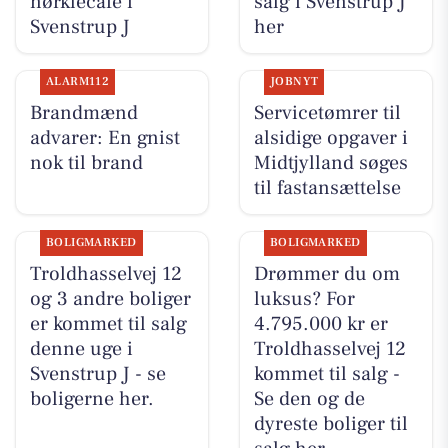
nørklecafé i
salg i Svenstrup J
Svenstrup J
her
ALARM112
JOBNYT
Brandmænd
Servicetømrer til
advarer: En gnist
alsidige opgaver i
nok til brand
Midtjylland søges
til fastansættelse
BOLIGMARKED
BOLIGMARKED
Troldhasselvej 12
Drømmer du om
og 3 andre boliger
luksus? For
er kommet til salg
4.795.000 kr er
denne uge i
Troldhasselvej 12
Svenstrup J - se
kommet til salg -
boligerne her.
Se den og de
dyreste boliger til