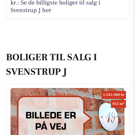
kr.: Se de billigste boliger til salg i
Svenstrup J her
BOLIGER TIL SALG I
SVENSTRUP J
1.245.000 kr
2
855 m