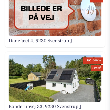
Danefæet 4, 9230 Svenstrup J
1.195.000 kr
2
119 m
Bonderupvej 33, 9230 Svenstrup J