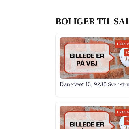
BOLIGER TIL SAL
1.245.0
8
Danefæet 13, 9230 Svenstru
1.245.0
9