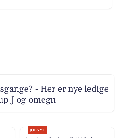
sgange? - Her er nye ledige
trup J og omegn
JOBNYT