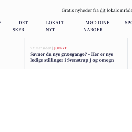
Gratis nyheder fra
dit
lokalområde
V
DET
LOKALT
MØD DINE
SP
SKER
NYT
NABOER
9 timer siden |
JOBNYT
Savner du nye græsgange? - Her er nye
ledige stillinger i Svenstrup J og omegn