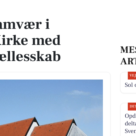
d frokost og fællesskab
amvær i
Kirke med
ME
fællesskab
AR
VE
Sol 
DE
Opd
delt
Sven