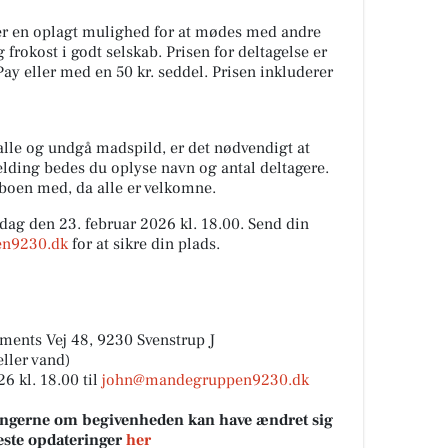
er en oplagt mulighed for at mødes med andre
 frokost i godt selskab. Prisen for deltagelse er
Pay eller med en 50 kr. seddel. Prisen inkluderer
l alle og undgå madspild, er det nødvendigt at
elding bedes du oplyse navn og antal deltagere.
aboen med, da alle er velkomne.
dag den 23. februar 2026 kl. 18.00. Send din
n9230.dk
for at sikre din plads.
ements Vej 48, 9230 Svenstrup J
eller vand)
6 kl. 18.00 til
john@mandegruppen9230.dk
sningerne om begivenheden kan have ændret sig
neste opdateringer
her