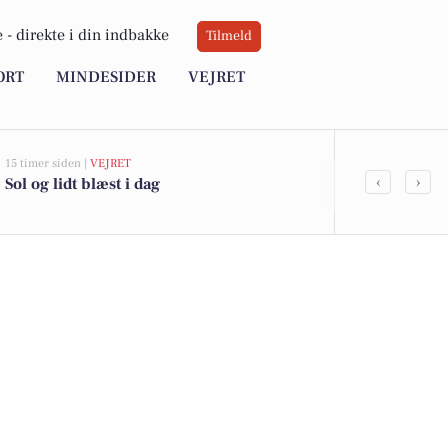
 -
direkte i din indbakke
Tilmeld
ORT
MINDESIDER
VEJRET
15 timer siden |
VEJRET
04-08-2026 15:22
‹
›
Sol og lidt blæst i dag
Serviceteknik
Profox ApS