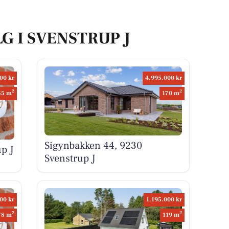
G I SVENSTRUP J
00 kr
4.995.000 kr
2
2
55 m
170 m
Sigynbakken 44, 9230
p J
Svenstrup J
00 kr
1.195.000 kr
2
2
78 m
119 m