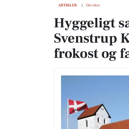
Hyggeligt samvær i Svenstrup Kirke me
ARTIKLER
Det sker
Hyggeligt s
Svenstrup 
frokost og 