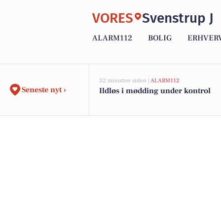
VORES
Svenstrup J
ALARM112
BOLIG
ERHVER
32 minutter siden |
ALARM112
Seneste nyt ›
Ildløs i mødding under kontrol