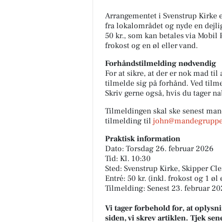
Arrangementet i Svenstrup Kirke 
fra lokalområdet og nyde en dejlig
50 kr., som kan betales via Mobil 
frokost og en øl eller vand.
Forhåndstilmelding nødvendig
For at sikre, at der er nok mad ti
tilmelde sig på forhånd. Ved tilm
Skriv gerne også, hvis du tager n
Tilmeldingen skal ske senest man
tilmelding til
john@mandegruppe
Praktisk information
Dato: Torsdag 26. februar 2026
Tid: Kl. 10:30
Sted: Svenstrup Kirke, Skipper Cl
Entré: 50 kr. (inkl. frokost og 1 øl 
Tilmelding: Senest 23. februar 202
Vi tager forbehold for, at oply
siden, vi skrev artiklen. Tjek se