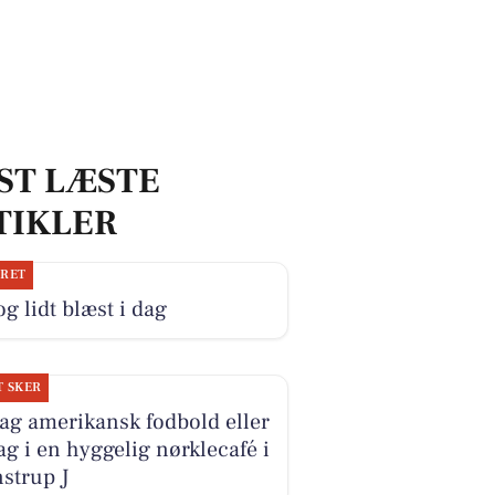
ST LÆSTE
TIKLER
JRET
og lidt blæst i dag
T SKER
ag amerikansk fodbold eller
ag i en hyggelig nørklecafé i
strup J