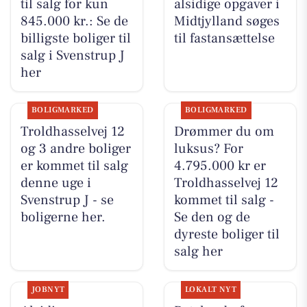
til salg for kun
alsidige opgaver i
845.000 kr.: Se de
Midtjylland søges
billigste boliger til
til fastansættelse
salg i Svenstrup J
her
BOLIGMARKED
BOLIGMARKED
Troldhasselvej 12
Drømmer du om
og 3 andre boliger
luksus? For
er kommet til salg
4.795.000 kr er
denne uge i
Troldhasselvej 12
Svenstrup J - se
kommet til salg -
boligerne her.
Se den og de
dyreste boliger til
salg her
JOBNYT
LOKALT NYT