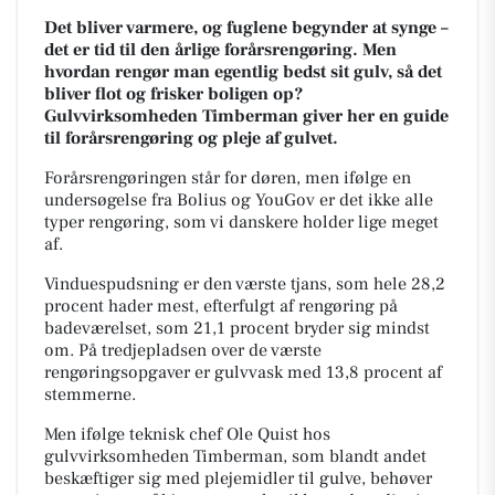
Det bliver varmere, og fuglene begynder at synge –
det er tid til den årlige forårsrengøring. Men
hvordan rengør man egentlig bedst sit gulv, så det
bliver flot og frisker boligen op?
Gulvvirksomheden Timberman giver her en guide
til forårsrengøring og pleje af gulvet.
Forårsrengøringen står for døren, men ifølge en
undersøgelse fra Bolius og YouGov er det ikke alle
typer rengøring, som vi danskere holder lige meget
af.
Vinduespudsning er den værste tjans, som hele 28,2
procent hader mest, efterfulgt af rengøring på
badeværelset, som 21,1 procent bryder sig mindst
om. På tredjepladsen over de værste
rengøringsopgaver er gulvvask med 13,8 procent af
stemmerne.
Men ifølge teknisk chef Ole Quist hos
gulvvirksomheden Timberman, som blandt andet
beskæftiger sig med plejemidler til gulve, behøver