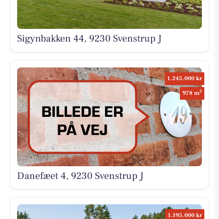
Sigynbakken 44, 9230 Svenstrup J
1.245.000 kr
2
978 m
Danefæet 4, 9230 Svenstrup J
1.195.000 kr