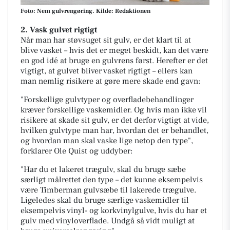
Foto: Nem gulvrengøring. Kilde: Redaktionen
2. Vask gulvet rigtigt
Når man har støvsuget sit gulv, er det klart til at
blive vasket – hvis det er meget beskidt, kan det være
en god idé at bruge en gulvrens først. Herefter er det
vigtigt, at gulvet bliver vasket rigtigt – ellers kan
man nemlig risikere at gøre mere skade end gavn:
"Forskellige gulvtyper og overfladebehandlinger
kræver forskellige vaskemidler. Og hvis man ikke vil
risikere at skade sit gulv, er det derfor vigtigt at vide,
hvilken gulvtype man har, hvordan det er behandlet,
og hvordan man skal vaske lige netop den type",
forklarer Ole Quist og uddyber:
"Har du et lakeret trægulv, skal du bruge sæbe
særligt målrettet den type – det kunne eksempelvis
være Timberman gulvsæbe til lakerede trægulve.
Ligeledes skal du bruge særlige vaskemidler til
eksempelvis vinyl- og korkvinylgulve, hvis du har et
gulv med vinyloverflade. Undgå så vidt muligt at