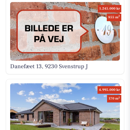
1.245.000 kr
2
855 m
Danefæet 13, 9230 Svenstrup J
4.995.000 kr
2
170 m