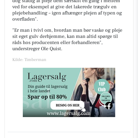
dog stadig at pleje dem særskilt en gang i mellem
ved for eksempel at give det lakerede trægulv en
plejebehandling – igen afhænger plejen af typen og
overfladen".
"Er man i tvivl om, hvordan man bør vaske og pleje
sit eget gulv derhjemme, kan man altid spørge til
råds hos producenten eller forhandleren",
understreger Ole Quist.
Kilde: Timberman