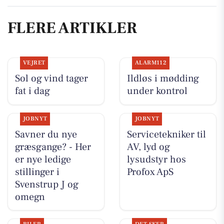
FLERE ARTIKLER
VEJRET
ALARM112
Sol og vind tager
Ildløs i mødding
fat i dag
under kontrol
JOBNYT
JOBNYT
Savner du nye
Servicetekniker til
græsgange? - Her
AV, lyd og
er nye ledige
lysudstyr hos
stillinger i
Profox ApS
Svenstrup J og
omegn