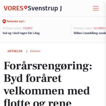
VORES
Svenstrup J
Seneste nyt ›
10 timer siden |
VEJRET
19 timer siden |
ALARM11
Sol og vind tager fat i dag
Ildløs i mødding und
Forårsrengøring: Byd foråret velkommen med flotte og rene gulve
ARTIKLER
Erhverv
Forårsrengøring:
Byd foråret
velkommen med
flotte og rene