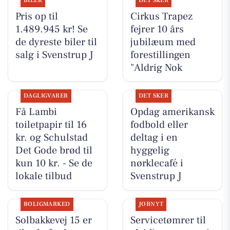
BILER
DET SKER
Pris op til
Cirkus Trapez
1.489.945 kr! Se
fejrer 10 års
de dyreste biler til
jubilæum med
salg i Svenstrup J
forestillingen
"Aldrig Nok
DAGLIGVARER
DET SKER
Få Lambi
Opdag amerikansk
toiletpapir til 16
fodbold eller
kr. og Schulstad
deltag i en
Det Gode brød til
hyggelig
kun 10 kr. - Se de
nørklecafé i
lokale tilbud
Svenstrup J
BOLIGMARKED
JOBNYT
Solbakkevej 15 er
Servicetømrer til