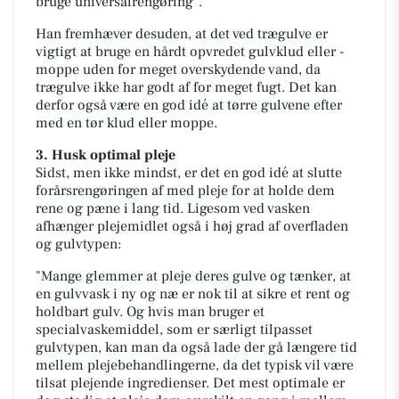
bruge universalrengøring".
Han fremhæver desuden, at det ved trægulve er
vigtigt at bruge en hårdt opvredet gulvklud eller -
moppe uden for meget overskydende vand, da
trægulve ikke har godt af for meget fugt. Det kan
derfor også være en god idé at tørre gulvene efter
med en tør klud eller moppe.
3. Husk optimal pleje
Sidst, men ikke mindst, er det en god idé at slutte
forårsrengøringen af med pleje for at holde dem
rene og pæne i lang tid. Ligesom ved vasken
afhænger plejemidlet også i høj grad af overfladen
og gulvtypen:
"Mange glemmer at pleje deres gulve og tænker, at
en gulvvask i ny og næ er nok til at sikre et rent og
holdbart gulv. Og hvis man bruger et
specialvaskemiddel, som er særligt tilpasset
gulvtypen, kan man da også lade der gå længere tid
mellem plejebehandlingerne, da det typisk vil være
tilsat plejende ingredienser. Det mest optimale er