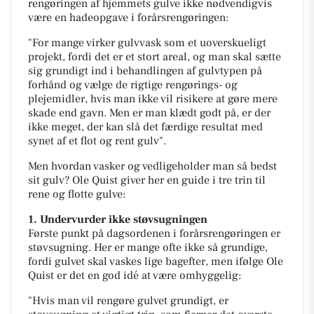
rengøringen af hjemmets gulve ikke nødvendigvis
være en hadeopgave i forårsrengøringen:
"For mange virker gulvvask som et uoverskueligt
projekt, fordi det er et stort areal, og man skal sætte
sig grundigt ind i behandlingen af gulvtypen på
forhånd og vælge de rigtige rengørings- og
plejemidler, hvis man ikke vil risikere at gøre mere
skade end gavn. Men er man klædt godt på, er der
ikke meget, der kan slå det færdige resultat med
synet af et flot og rent gulv".
Men hvordan vasker og vedligeholder man så bedst
sit gulv? Ole Quist giver her en guide i tre trin til
rene og flotte gulve:
1. Undervurder ikke støvsugningen
Første punkt på dagsordenen i forårsrengøringen er
støvsugning. Her er mange ofte ikke så grundige,
fordi gulvet skal vaskes lige bagefter, men ifølge Ole
Quist er det en god idé at være omhyggelig:
"Hvis man vil rengøre gulvet grundigt, er