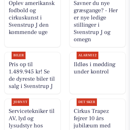
Oplev amerikansk
Savner du nye
fodbold og
græsgange? - Her
cirkuskunst i
er nye ledige
Svenstrup J den
stillinger i
kommende uge
Svenstrup J og
omegn
BILER
ALARM112
Pris op til
Ildløs i mødding
1.489.945 kr! Se
under kontrol
de dyreste biler til
salg i Svenstrup J
JOBNYT
DET SKER
Servicetekniker til
Cirkus Trapez
AV, lyd og
fejrer 10 års
lysudstyr hos
jubilæum med