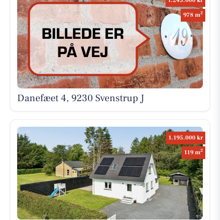
1.245.000 kr
2
978 m
Danefæet 4, 9230 Svenstrup J
1.195.000 kr
2
119 m