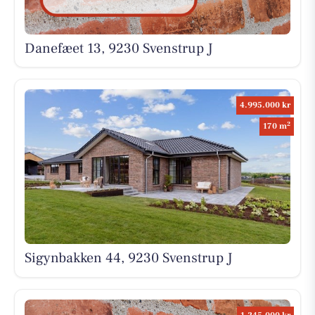
Danefæet 13, 9230 Svenstrup J
4.995.000 kr
2
170 m
Sigynbakken 44, 9230 Svenstrup J