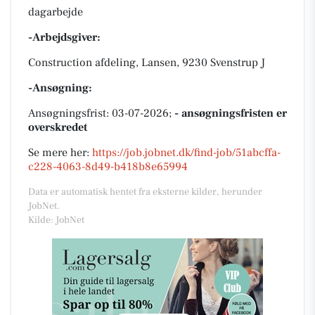
dagarbejde
-Arbejdsgiver:
Construction afdeling, Lansen, 9230 Svenstrup J
-Ansøgning:
Ansøgningsfrist: 03-07-2026;
- ansøgningsfristen er
overskredet
Se mere her:
https://job.jobnet.dk/find-job/51abcffa-
c228-4063-8d49-b418b8e65994
Data er automatisk hentet fra eksterne kilder, herunder
JobNet.
Kilde: JobNet