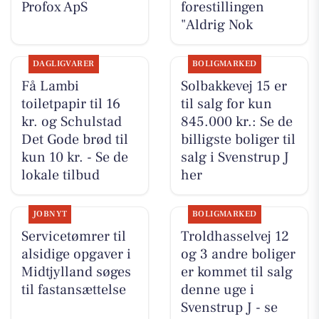
Profox ApS
forestillingen
"Aldrig Nok
DAGLIGVARER
BOLIGMARKED
Få Lambi
Solbakkevej 15 er
toiletpapir til 16
til salg for kun
kr. og Schulstad
845.000 kr.: Se de
Det Gode brød til
billigste boliger til
kun 10 kr. - Se de
salg i Svenstrup J
lokale tilbud
her
JOBNYT
BOLIGMARKED
Servicetømrer til
Troldhasselvej 12
alsidige opgaver i
og 3 andre boliger
Midtjylland søges
er kommet til salg
til fastansættelse
denne uge i
Svenstrup J - se