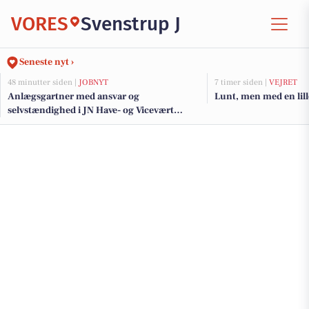
VORES
Svenstrup J
Seneste nyt ›
48 minutter siden |
JOBNYT
7 timer siden |
VEJRET
Anlægsgartner med ansvar og
Lunt, men med en lille
selvstændighed i JN Have- og Vicevært
Service A/S