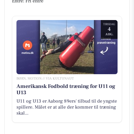
Entré: Fri entré
TIRSDAG
4
AUG.
BØRN, MOTION // VIA KULTUNAUT
Amerikansk Fodbold træning for U11 og
U13
U11 og U13 er Aaborg 89ers' tilbud til de yngste
spillere. Målet er at alle der kommer til træning
skal...