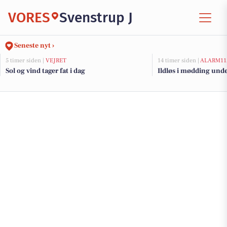
VORES
Svenstrup J
Seneste nyt ›
5 timer siden |
VEJRET
14 timer siden |
ALARM11
Sol og vind tager fat i dag
Ildløs i mødding und