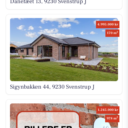
Danefæet 13, 9230 Svenstrup J
4.995.000 kr
2
170 m
Sigynbakken 44, 9230 Svenstrup J
1.245.000 kr
2
978 m