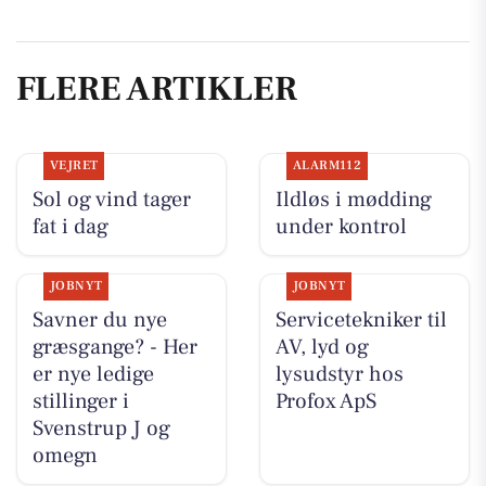
FLERE ARTIKLER
VEJRET
ALARM112
Sol og vind tager
Ildløs i mødding
fat i dag
under kontrol
JOBNYT
JOBNYT
Savner du nye
Servicetekniker til
græsgange? - Her
AV, lyd og
er nye ledige
lysudstyr hos
stillinger i
Profox ApS
Svenstrup J og
omegn