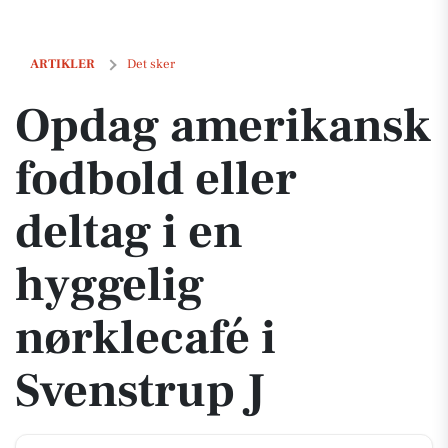
Opdag amerikansk fodbold eller deltag i en hyggelig nørklecafé i Sve
ARTIKLER
Det sker
Opdag amerikansk
fodbold eller
deltag i en
hyggelig
nørklecafé i
Svenstrup J