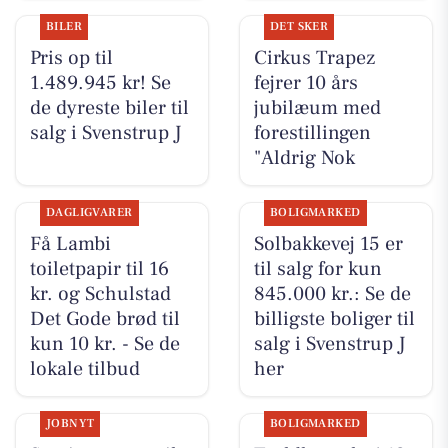
BILER
DET SKER
Pris op til
Cirkus Trapez
1.489.945 kr! Se
fejrer 10 års
de dyreste biler til
jubilæum med
salg i Svenstrup J
forestillingen
"Aldrig Nok
DAGLIGVARER
BOLIGMARKED
Få Lambi
Solbakkevej 15 er
toiletpapir til 16
til salg for kun
kr. og Schulstad
845.000 kr.: Se de
Det Gode brød til
billigste boliger til
kun 10 kr. - Se de
salg i Svenstrup J
lokale tilbud
her
JOBNYT
BOLIGMARKED