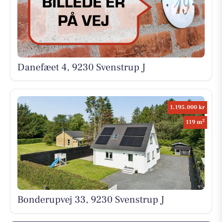
Danefæet 4, 9230 Svenstrup J
1.195.000 kr
2
119 m
Bonderupvej 33, 9230 Svenstrup J