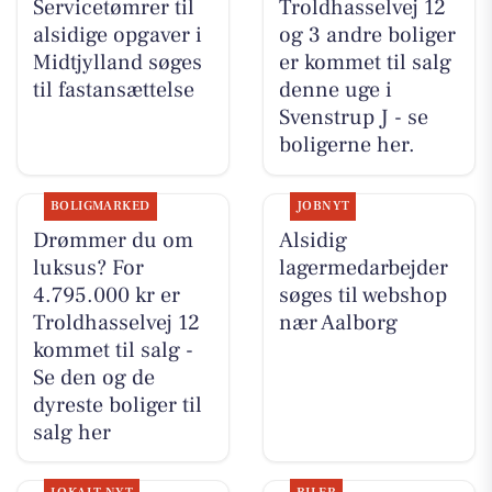
Servicetømrer til
Troldhasselvej 12
alsidige opgaver i
og 3 andre boliger
Midtjylland søges
er kommet til salg
til fastansættelse
denne uge i
Svenstrup J - se
boligerne her.
BOLIGMARKED
JOBNYT
Drømmer du om
Alsidig
luksus? For
lagermedarbejder
4.795.000 kr er
søges til webshop
Troldhasselvej 12
nær Aalborg
kommet til salg -
Se den og de
dyreste boliger til
salg her