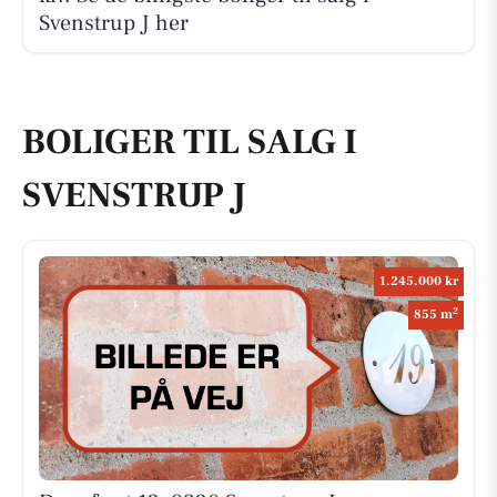
Svenstrup J her
BOLIGER TIL SALG I
SVENSTRUP J
1.245.000 kr
2
855 m