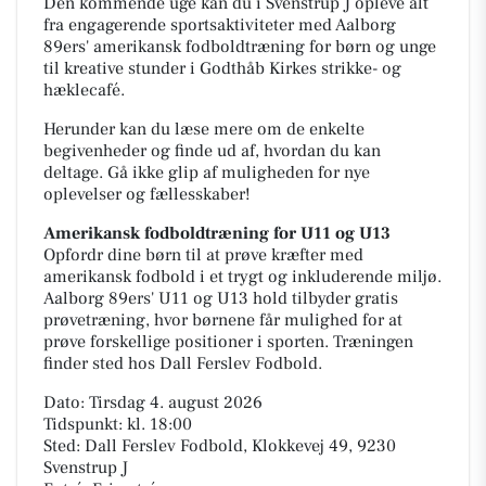
Den kommende uge kan du i Svenstrup J opleve alt
fra engagerende sportsaktiviteter med Aalborg
89ers' amerikansk fodboldtræning for børn og unge
til kreative stunder i Godthåb Kirkes strikke- og
hæklecafé.
Herunder kan du læse mere om de enkelte
begivenheder og finde ud af, hvordan du kan
deltage. Gå ikke glip af muligheden for nye
oplevelser og fællesskaber!
Amerikansk fodboldtræning for U11 og U13
Opfordr dine børn til at prøve kræfter med
amerikansk fodbold i et trygt og inkluderende miljø.
Aalborg 89ers' U11 og U13 hold tilbyder gratis
prøvetræning, hvor børnene får mulighed for at
prøve forskellige positioner i sporten. Træningen
finder sted hos Dall Ferslev Fodbold.
Dato: Tirsdag 4. august 2026
Tidspunkt: kl. 18:00
Sted: Dall Ferslev Fodbold, Klokkevej 49, 9230
Svenstrup J