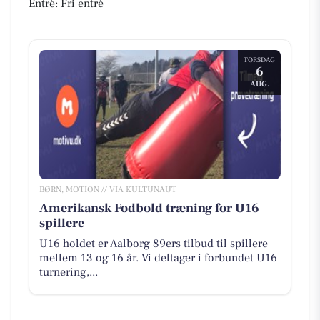
Entré: Fri entré
TORSDAG
6
AUG.
BØRN, MOTION // VIA KULTUNAUT
Amerikansk Fodbold træning for U16
spillere
U16 holdet er Aalborg 89ers tilbud til spillere
mellem 13 og 16 år. Vi deltager i forbundet U16
turnering,...