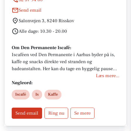
Send email
Salonvejen 3, 8240 Risskov
Alle dage: 10.30 - 20.00
Om Den Permanente Iscafé:
Iscaféen ved Den Permanente i Aarhus byder på is,
kaffe og snacks direkte ved stranden og
badeanstalten. Her kan du tage en hyggelig pause
med havudsigt, frisk luft og afslappet stemning tæt
Læs mere...
på vandet.
Nøgleord:
Iscafé
Is
Kaffe
Send email
Ring nu
Se mere