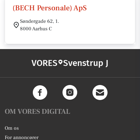
(BECH Personale) ApS
Søndergade 62, 1.
8000 Aarhus C
VORES
Svenstrup J
OM VORES DIGITAL
Om os
For annoncører