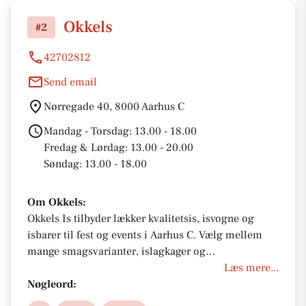
Okkels
#2
42702812
Send email
Nørregade 40, 8000 Aarhus C
Mandag - Torsdag: 13.00 - 18.00
Fredag & Lørdag: 13.00 - 20.00
Søndag: 13.00 - 18.00
Om Okkels:
Okkels Is tilbyder lækker kvalitetsis, isvogne og
isbarer til fest og events i Aarhus C. Vælg mellem
mange smagsvarianter, islagkager og
skræddersyede løsninger til dit arrengement. Perfekt
Læs mere...
til enhver fest med nem booking, levering og fokus
Nøgleord:
på bæredygtighed og smagsoplevelser.