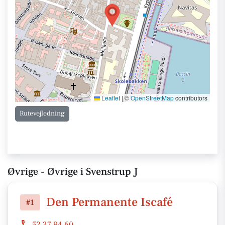
Leaflet
|
©
OpenStreetMap
contributors
Rutevejledning
Øvrige - Øvrige i Svenstrup J
Den Permanente Iscafé
#1
52 37 94 60