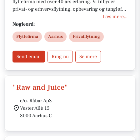
flyttefirma med over 40 års erfaring. Vi tilbyder
privat- og erhvervsflytning, opbevaring og tungløft i
Aarhus og hele Jylland. Vores erfarne team sikrer
Læs mere...
tryg, effektiv og miljøbevidst flytning med fokus på
Nøgleord:
kvalitet, service og konkurrencedygtige priser.
Flyttefirma
Aarhus
Privatflytning
Kontakt os i dag for et tilbud.
Send email
Ring nu
Se mere
"Raw and Juice"
c/o. Råbar ApS
Vester Allé 15
8000 Aarhus C