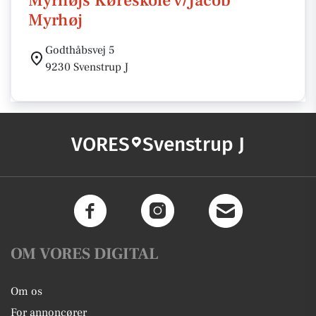
Myrhøjs Køreskole v/Jacob
Myrhøj
Godthåbsvej 5
9230 Svenstrup J
VORES
Svenstrup J
OM VORES DIGITAL
Om os
For annoncører