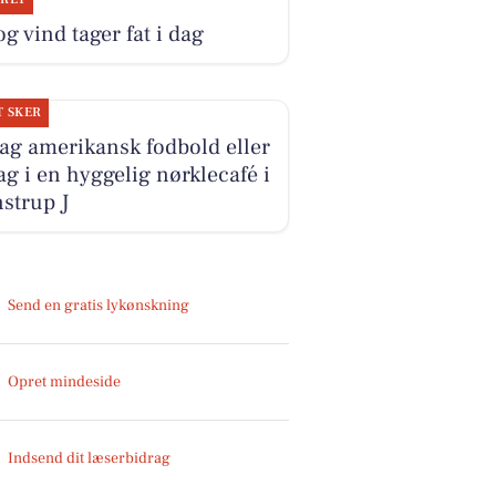
og vind tager fat i dag
T SKER
ag amerikansk fodbold eller
ag i en hyggelig nørklecafé i
strup J
Send en gratis lykønskning
Opret mindeside
Indsend dit læserbidrag