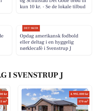
n
og Schulstad Det Gode brød til
kun 10 kr. - Se de lokale tilbud
DET SKER
de
Opdag amerikansk fodbold
eller deltag i en hyggelig
nørklecafé i Svenstrup J
G I SVENSTRUP J
00 kr
4.995.000 kr
2
2
55 m
170 m