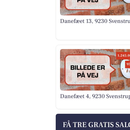
Danefæet 13, 9230 Svenstru
1.245.0
9
Danefæet 4, 9230 Svenstrup
FÅ TRE GRATIS SA