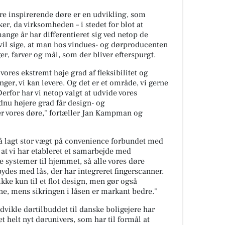
re inspirerende døre er en udvikling, som
, da virksomheden – i stedet for blot at
ange år har differentieret sig ved netop de
vil sige, at man hos vindues- og dørproducenten
r, farver og mål, som der bliver efterspurgt.
vores ekstremt høje grad af fleksibilitet og
nger, vi kan levere. Og det er et område, vi gerne
Derfor har vi netop valgt at udvide vores
dnu højere grad får design- og
r vores døre," fortæller Jan Kampman og
så lagt stor vægt på convenience forbundet med
 at vi har etableret et samarbejde med
 systemer til hjemmet, så alle vores døre
ydes med lås, der har integreret fingerscanner.
kke kun til et flot design, men gør også
e, mens sikringen i låsen er markant bedre."
dvikle dørtilbuddet til danske boligejere har
 helt nyt dørunivers, som har til formål at