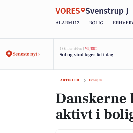
VORES
Svenstrup J
ALARM112
BOLIG
ERHVER
18 timer siden |
VEJRET
Seneste nyt ›
Sol og vind tager fat i dag
Danskerne bruger døren aktivt i bolig
ARTIKLER
Erhverv
Danskerne 
aktivt i bol