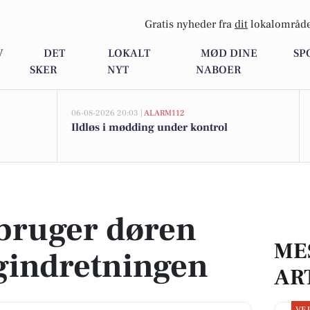
Gratis nyheder fra
dit
lokalområde
V
DET
LOKALT
MØD DINE
SP
SKER
NYT
NABOER
06-08-2026 20:03 |
ALARM112
Ildløs i mødding under kontrol
indretningen
bruger døren
ME
igindretningen
AR
VE