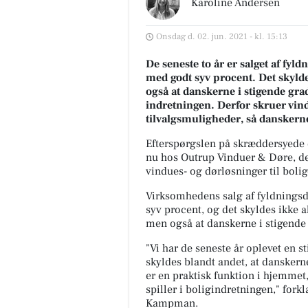
Karoline Andersen
Onsdag d. 02. jun. 2021 - kl. 15:13
De seneste to år er salget af fy
med godt syv procent. Det skyld
også at danskerne i stigende gr
indretningen. Derfor skruer vin
tilvalgsmuligheder, så danskerne
Efterspørgslen på skræddersyede 
nu hos Outrup Vinduer & Døre, de
vindues- og dørløsninger til bolige
Virksomhedens salg af fyldningsd
syv procent, og det skyldes ikke 
men også at danskerne i stigende g
"Vi har de seneste år oplevet en st
skyldes blandt andet, at danskern
er en praktisk funktion i hjemmet
spiller i boligindretningen," for
Kampman.