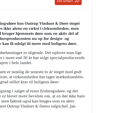
Del artikel
ldningsdøre hos Outrup Vinduer & Døre steget
es ikke alene en vækst i virksomheden, men
ad bruger hjemmets døre som en aktiv del af
duesproducenten nu op for design- og
 kan få udsigt til mere med boligens døre.
dørløsninger er stigende. Det oplever man lige
r i mere end 50 år har solgt specialproducerede
jere i hele landet.
øre er nemlig de seneste to år steget med godt
alene, at virksomheden har taget markedsandele,
rad stiller krav til boligens døre:
igning i salget af vores fyldningsdøre, og det
e er blevet mere bevidste om, at en dør ikke bare
, men faktisk også kan bruges som en aktiv
klarer Outrup Vinduer & Døres salgschef, Jan