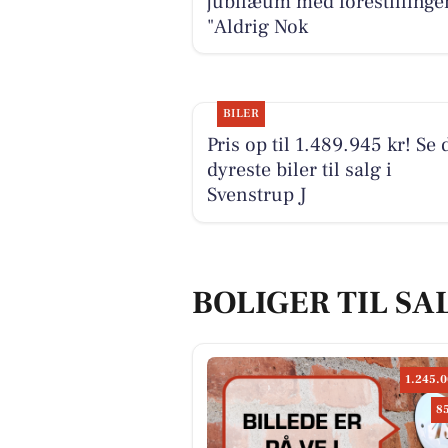
jubilæum med forestillinge
"Aldrig Nok
BILER
Pris op til 1.489.945 kr! Se 
dyreste biler til salg i
Svenstrup J
BOLIGER TIL SAL
1.245.0
8