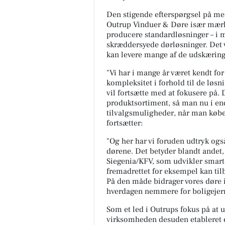
Den stigende efterspørgsel på me
Outrup Vinduer & Døre især mærker
producere standardløsninger – i m
skræddersyede dørløsninger. Det 
kan levere mange af de udskæringe
"Vi har i mange år været kendt for 
kompleksitet i forhold til de løsni
vil fortsætte med at fokusere på. 
produktsortiment, så man nu i en
tilvalgsmuligheder, når man købe
fortsætter:
"Og her har vi foruden udtryk og
dørene. Det betyder blandt andet,
Siegenia/KFV, som udvikler smarte
fremadrettet for eksempel kan tilb
På den måde bidrager vores døre i
hverdagen nemmere for boligejern
Som et led i Outrups fokus på at u
virksomheden desuden etableret et