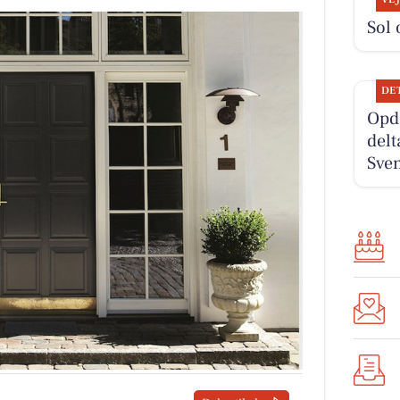
Sol 
DE
Opd
delt
Sven