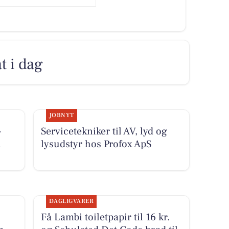
t i dag
JOBNYT
-
Servicetekniker til AV, lyd og
i
lysudstyr hos Profox ApS
DAGLIGVARER
Få Lambi toiletpapir til 16 kr.