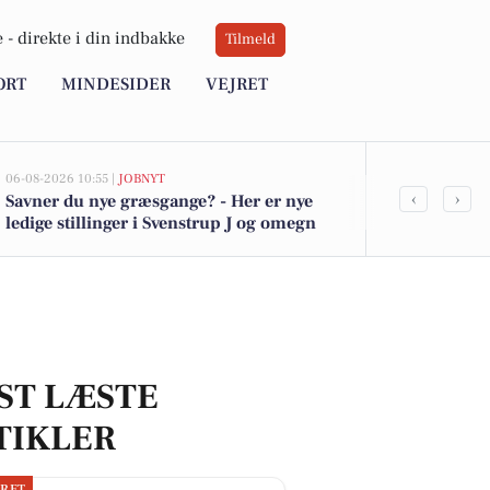
 -
direkte i din indbakke
Tilmeld
ORT
MINDESIDER
VEJRET
06-08-2026 10:55 |
JOBNYT
04-08-2026 15:22
‹
›
Savner du nye græsgange? - Her er nye
Serviceteknik
ledige stillinger i Svenstrup J og omegn
Profox ApS
ST LÆSTE
TIKLER
JRET