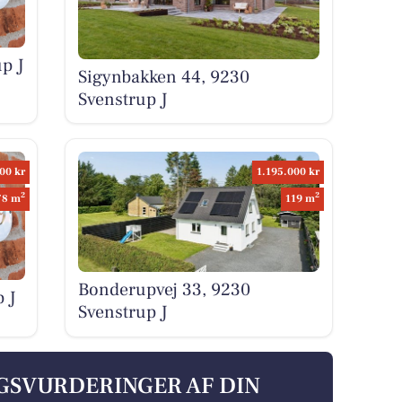
p J
Sigynbakken 44, 9230
Svenstrup J
00 kr
1.195.000 kr
2
2
78 m
119 m
Bonderupvej 33, 9230
 J
Svenstrup J
LGSVURDERINGER AF DIN